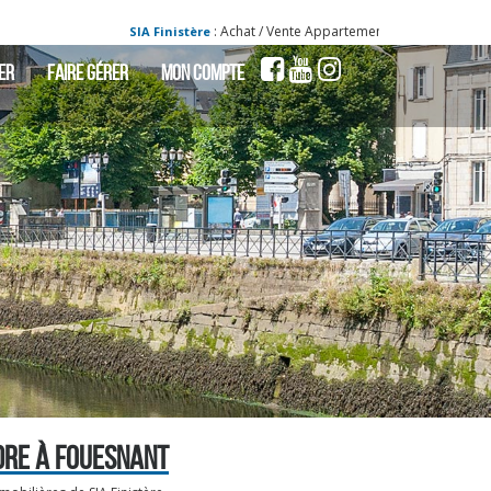
: Achat / Vente Appartement FOUESNANT - Appartement
SIA Finistère
ER
FAIRE GÉRER
MON COMPTE
DRE À FOUESNANT