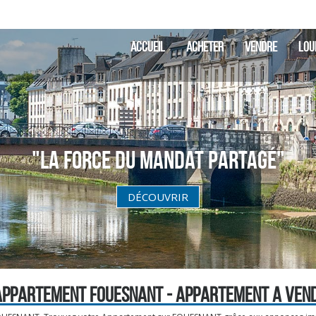
ACCUEIL
ACHETER
VENDRE
LOU
"La Force du Mandat partagé"
DÉCOUVRIR
APPARTEMENT FOUESNANT - APPARTEMENT A VEN