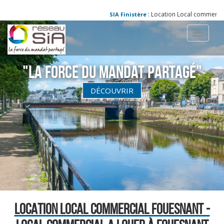
: Location Local commercial
SIA Finistère
Toggle
navigati
"La Force du Mandat partagé"
DÉCOUVRIR
LOCATION LOCAL COMMERCIAL FOUESNANT -