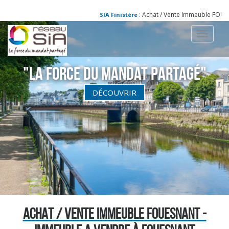
: Achat / Vente Immeuble FOUES
SIA Finistère
Toggle
navigati
"La Force du Mandat partagé"
DÉCOUVRIR
ACHAT / VENTE IMMEUBLE FOUESNANT -