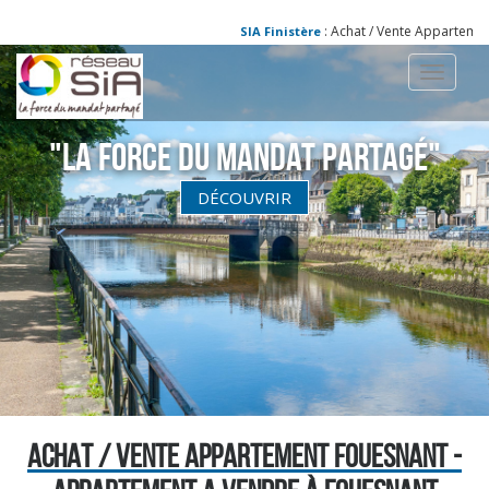
: Achat / Vente Appartement Foues
SIA Finistère
Toggle
navigati
"La Force du Mandat partagé"
DÉCOUVRIR
ACHAT / VENTE APPARTEMENT FOUESNANT -