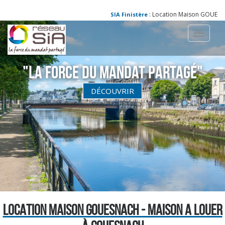
: Location Maison GOUESNAC
SIA Finistère
Toggle
navigati
"La Force du Mandat partagé"
DÉCOUVRIR
LOCATION MAISON GOUESNACH - MAISON A LOUER