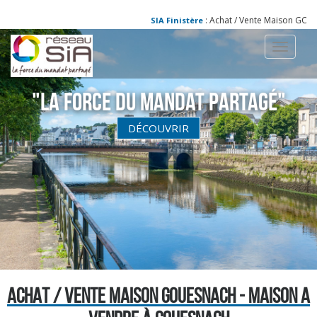
: Achat / Vente Maison GOUESN
SIA Finistère
Toggle
navigati
"La Force du Mandat partagé"
DÉCOUVRIR
ACHAT / VENTE MAISON GOUESNACH - MAISON A