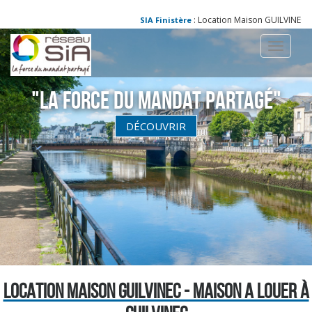
: Location Maison GUILVINEC - Ma
SIA Finistère
Toggle
navigati
"La Force du Mandat partagé"
DÉCOUVRIR
LOCATION MAISON GUILVINEC - MAISON A LOUER À