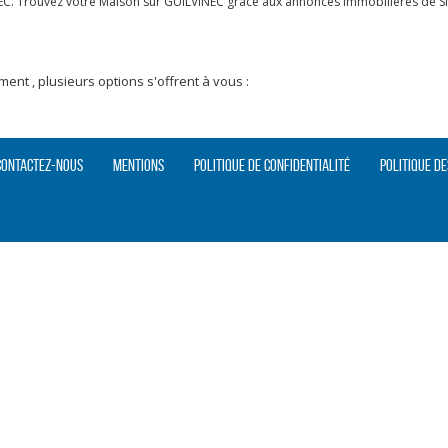
EC. Trouvez votre Maison sur GUILVINEC grâce aux annonces immobilières de SIA
nt , plusieurs options s'offrent à vous :
Contactez-nous
Mentions
Politique de confidentialité
Politique de