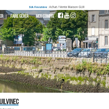
: Achat / Vente Maison GUILVINEC - Maison a vendr
SIA Finistère
ER
FAIRE GÉRER
MON COMPTE
UILVINEC