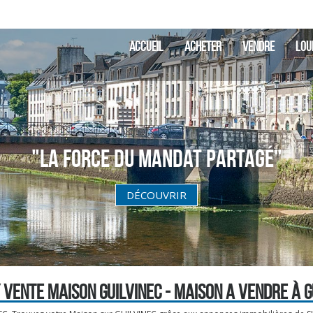
ACCUEIL
ACHETER
VENDRE
LOU
"La Force du Mandat partagé"
DÉCOUVRIR
 VENTE MAISON GUILVINEC - MAISON A VENDRE À G