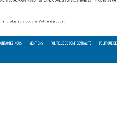
AL. Trouvez votre Maison sur LANDUDAL grâce aux annonces immobilières de SI
nt , plusieurs options s'offrent à vous :
Contactez-nous
Mentions
Politique de confidentialité
Politique de