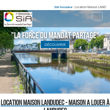
: Location Maison LANDUDEC
SIA Finistère
Toggle
navigati
"La Force du Mandat partagé"
DÉCOUVRIR
LOCATION MAISON LANDUDEC - MAISON A LOUER À