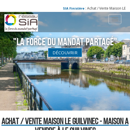
: Achat / Vente Maison LE GUI
SIA Finistère
Toggle
navigati
"La Force du Mandat partagé"
DÉCOUVRIR
ACHAT / VENTE MAISON LE GUILVINEC - MAISON A