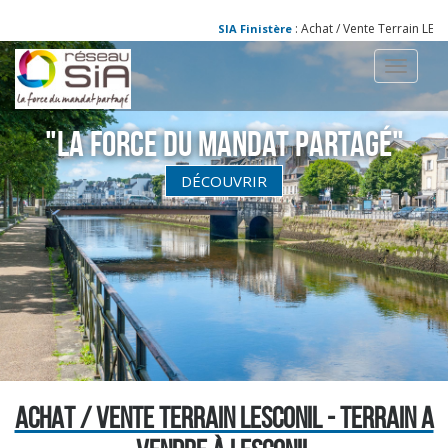
: Achat / Vente Terrain LESCO
SIA Finistère
Toggle
navigati
"La Force du Mandat partagé"
DÉCOUVRIR
ACHAT / VENTE TERRAIN LESCONIL - TERRAIN A