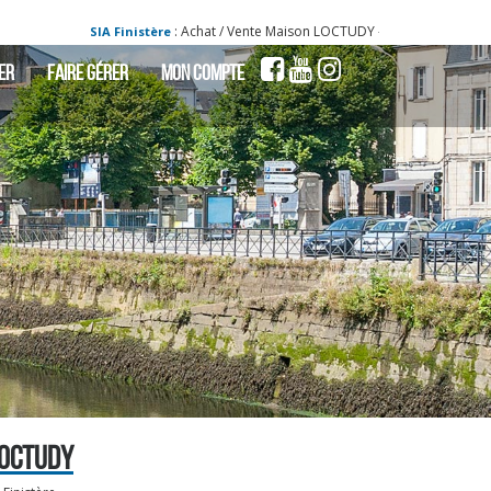
: Achat / Vente Maison LOCTUDY - Maison a vendre à LOCT
SIA Finistère
ER
FAIRE GÉRER
MON COMPTE
LOCTUDY