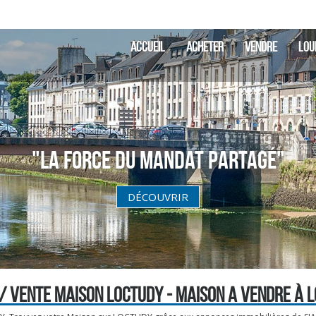
ACCUEIL
ACHETER
VENDRE
LOU
"La Force du Mandat partagé"
DÉCOUVRIR
/ VENTE MAISON LOCTUDY - MAISON A VENDRE À 