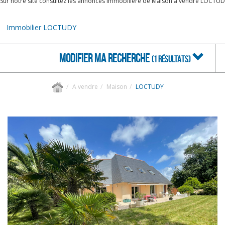
Sur notre site consultez les annonces immobilière de Maison à vendre LOCTUD
Immobilier LOCTUDY
MODIFIER MA RECHERCHE
(1 RÉSULTATS)
A vendre
Maison
LOCTUDY