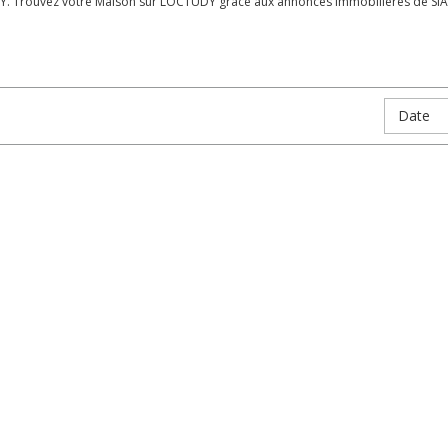
Y. Trouvez votre Maison sur LOCTUDY grâce aux annonces immobilières de SIA 
Date