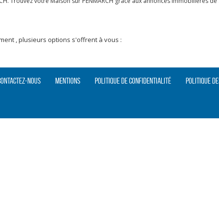
CH. Trouvez votre Maison sur PENMARCH grâce aux annonces immobilières de SI
nt , plusieurs options s'offrent à vous :
Contactez-nous
Mentions
Politique de confidentialité
Politique de