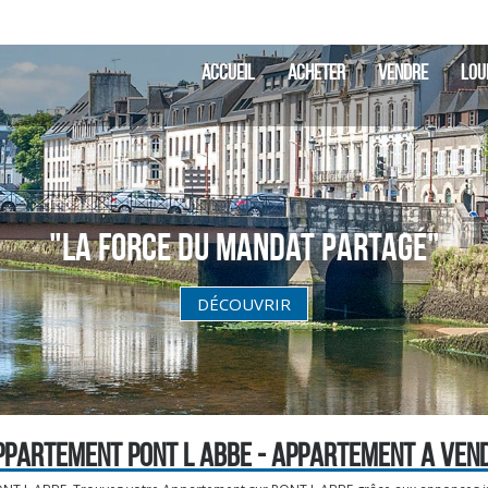
ACCUEIL
ACHETER
VENDRE
LOU
"La Force du Mandat partagé"
DÉCOUVRIR
PPARTEMENT PONT L ABBE - APPARTEMENT A VEND