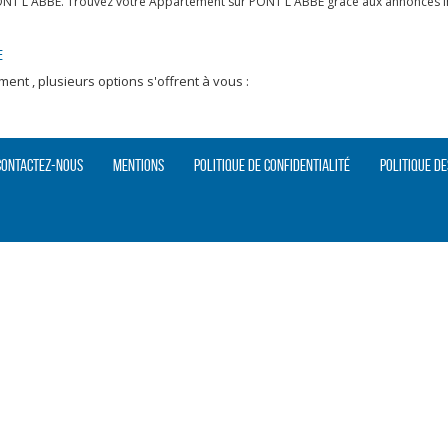
ONT L ABBE. Trouvez votre Appartement sur PONT L ABBE grâce aux annonces im
E
nt , plusieurs options s'offrent à vous :
Contactez-nous
Mentions
Politique de confidentialité
Politique de