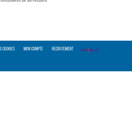
mobilières de SIA Finistère.
s cookies
Mon compte
Recrutement