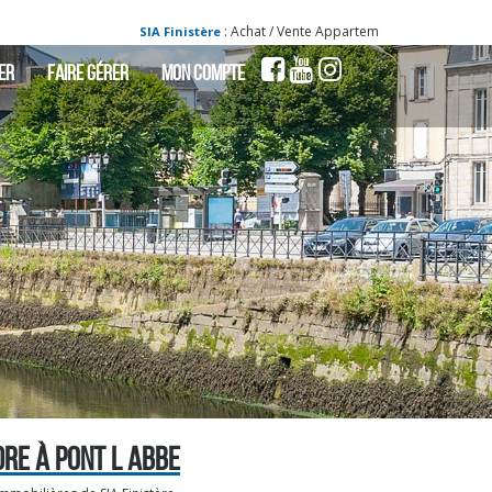
: Achat / Vente Appartement PONT L ABBE - Appa
SIA Finistère
ER
FAIRE GÉRER
MON COMPTE
RE À PONT L ABBE