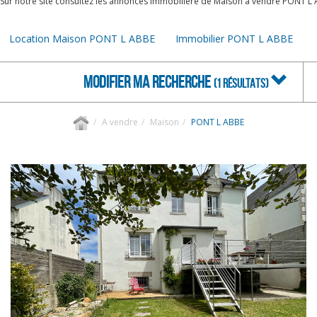
Sur notre site consultez les annonces immobilière de Maison à vendre PONT L 
Location Maison PONT L ABBE
Immobilier PONT L ABBE
MODIFIER MA RECHERCHE
(1 RÉSULTATS)
A vendre
Maison
PONT L ABBE