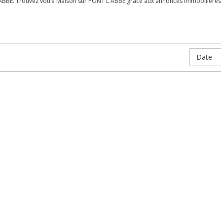
ABBE. Trouvez votre Maison sur PONT L ABBE grâce aux annonces immobilières d
Date