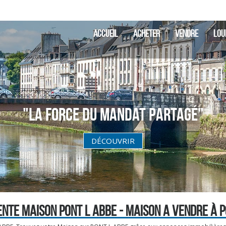
ACCUEIL
ACHETER
VENDRE
LOU
"La Force du Mandat partagé"
DÉCOUVRIR
ENTE MAISON PONT L ABBE - MAISON A VENDRE À P