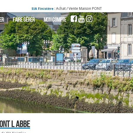
: Achat / Vente Maison PONT L ABBE - Maison a vendre
SIA Finistère
ER
FAIRE GÉRER
MON COMPTE
ONT L ABBE