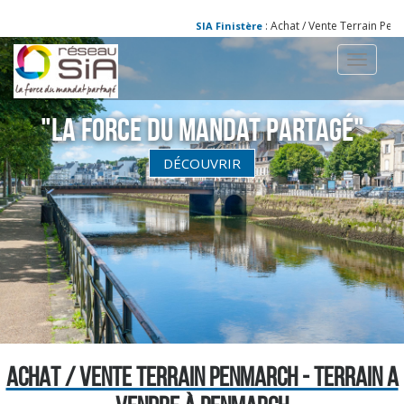
: Achat / Vente Terrain Penma
SIA Finistère
Toggle
navigati
"La Force du Mandat partagé"
DÉCOUVRIR
ACHAT / VENTE TERRAIN PENMARCH - TERRAIN A