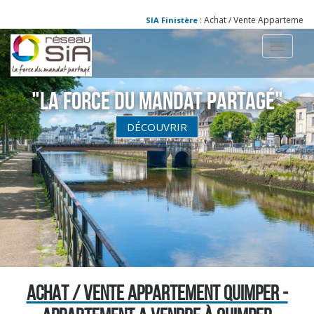
: Achat / Vente Appartement Qu
SIA Finistère
Toggle
navigati
"La Force du Mandat partagé"
DÉCOUVRIR
ACHAT / VENTE APPARTEMENT QUIMPER -