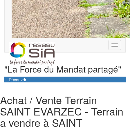
Toggle
navigati
"La Force du Mandat partagé"
Découvrir
Achat / Vente Terrain
SAINT EVARZEC - Terrain
a vendre à SAINT