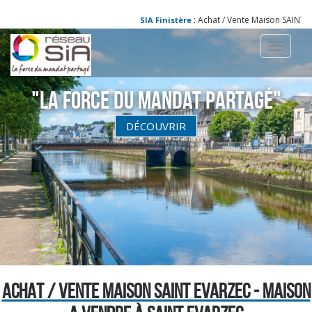
: Achat / Vente Maison SAINT EV
SIA Finistère
Toggle
navigati
"La Force du Mandat partagé"
DÉCOUVRIR
ACHAT / VENTE MAISON SAINT EVARZEC - MAISON