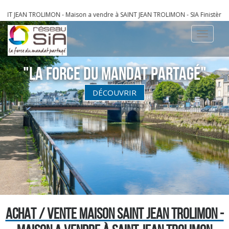
AINT JEAN TROLIMON - Maison a vendre à SAINT JEAN TROLIMON - SIA Finistère
imm
Toggle
navigati
"La Force du Mandat partagé"
DÉCOUVRIR
ACHAT / VENTE MAISON SAINT JEAN TROLIMON -