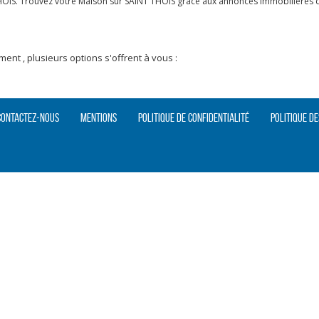
HOIS. Trouvez votre Maison sur SAINT THOIS grâce aux annonces immobilières de
nt , plusieurs options s'offrent à vous :
Contactez-nous
Mentions
Politique de confidentialité
Politique de