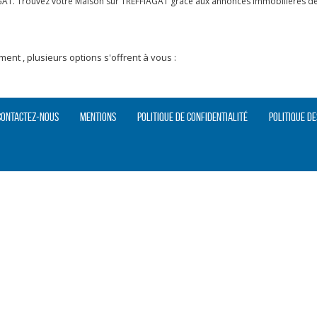
GAT. Trouvez votre Maison sur TREFFIAGAT grâce aux annonces immobilières de S
nt , plusieurs options s'offrent à vous :
Contactez-nous
Mentions
Politique de confidentialité
Politique de