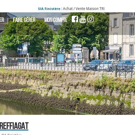
: Achat / Vente Maison TREFFIAGAT - Maison a ve
SIA Finistère
ER
FAIRE GÉRER
MON COMPTE
TREFFIAGAT