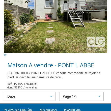
Maison A vendre - PONT L ABBE
CLG IMMOBILIER PONT-L'ABBÉ, Où chaque commodité se rejoint à
pied, se dévoile une demeure de cara...
Rèf : P7455
478 400 €
dont 4% TTC d'honoraires
Date
Page 1/1
© 2026 SIA Finistère
Nos agences
Plan du site