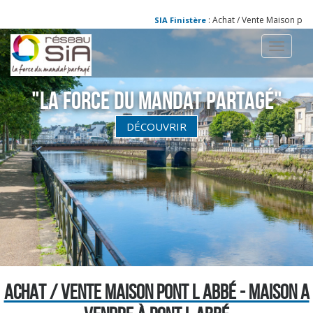
: Achat / Vente Maison pont l
SIA Finistère
Toggle
navigati
"La Force du Mandat partagé"
DÉCOUVRIR
ACHAT / VENTE MAISON PONT L ABBÉ - MAISON A